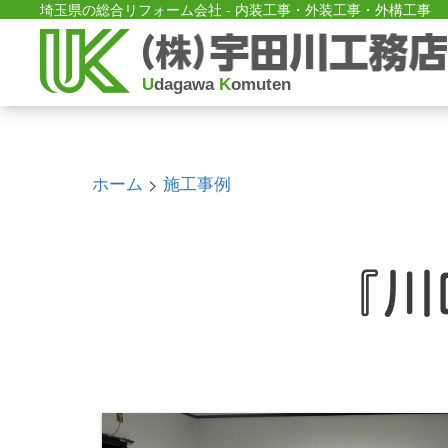
埼玉県の総合リフォーム会社 - 内装工事・外装工事・外構工事
U
dagawa
K
omuten
ホーム
施工事例
>
『川