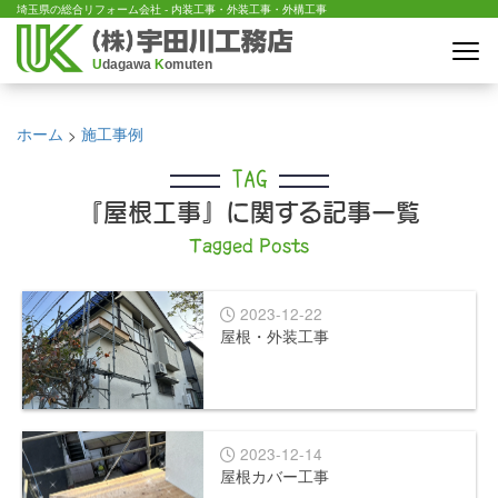
埼玉県の総合リフォーム会社 - 内装工事・外装工事・外構工事
U
dagawa
K
omuten
ホーム
施工事例
>
TAG
『屋根工事』に関する記事一覧
Tagged Posts
2023-12-22
屋根・外装工事
2023-12-14
屋根カバー工事